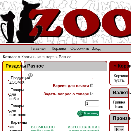
Главная
Корзина
Оформить
Вход
Каталог
»
Картины из янтаря
»
Разное
Разделы
Разное
»
Корз
Корзина
.
Продукция
пуста.
ZOOMIX
Версия для печати
Товары
Валют
Задать вопрос о товаре
для
собак
Гривна
Товары
Euro
для
выставок
Произв
Картины
из
ВОЗМОЖНО ИЗГОТОВЛЕНИЕ