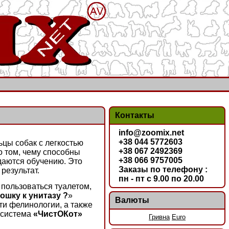
Контакты
info@zoomix.net
+38 044 5772603
ьцы собак с легкостью
+38 067 2492369
о том, чему способны
+38 066 9757005
даются обучению. Это
Заказы по телефону :
результат.
пн - пт с 9.00 по 20.00
пользоваться туалетом,
ошку к унитазу ?
»
Валюты
ти фелинологии, а также
 система
«ЧистОКот»
Гривна
Euro