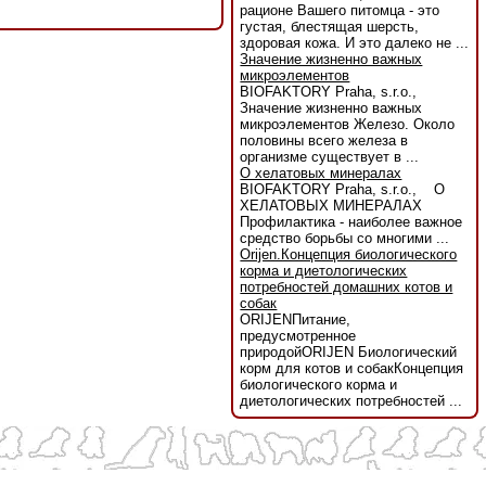
рационе Вашего питомца - это
густая, блестящая шерсть,
здоровая кожа. И это далеко не ...
Значение жизненно важных
микроэлементов
BIOFAKTORY Praha, s.r.o.,
Значение жизненно важных
микроэлементов Железо. Около
половины всего железа в
организме существует в ...
О хелатовых минералах
BIOFAKTORY Praha, s.r.o., О
ХЕЛАТОВЫХ МИНЕРАЛАХ
Профилактика - наиболее важное
средство борьбы со многими ...
Orijen.Концепция биологического
корма и диетологических
потребностей домашних котов и
собак
ORIJENПитание,
предусмотренное
природойORIJEN Биологический
корм для котов и собакКонцепция
биологического корма и
диетологических потребностей ...