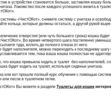
тие в устройстве становится больше, заставляя кошку бол
нитаза. Лакомство после каждого успешного визита в туал
стОКот».
 системы «ЧистОКот», снимите систему с унитаза и освобод
те кольца, которые должны остаться, а другой рукой вырез
еличение отверстия (или чуть большего срока) кошка буде
 «ЧистОКот». Во время четвертого шага постепенно уменьш
ыпаете туда, вплоть до полного отказа от него.
е будет наполнителя, можно переходить к последнему шагу 
уславливается тем, пока ваша кошка полностью не адаптируе
м, что кошка привыкла ходить в туалет без наполнителей, с
шка будет ходить на туалет, используя сиденье унитаза.
а или кот прошли полный курс обучения с помощью систем
 или песок в туалетном лотке.
стОКот» Вы можете в разделе
Туалеты для кошек
интерне