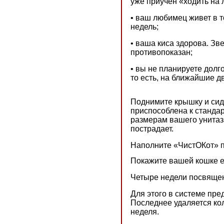
уже приучен «ходить на 
• ваш любимец живет в т
недель;
• ваша киса здорова. З
противопоказан;
• вы не планируете долг
то есть, на ближайшие д
Поднимите крышку и сид
приспособлена к станда
размерам вашего унитаза
пострадает.
Наполните «ЧистОКот» п
Покажите вашей кошке е
Четыре недели посвящен
Для этого в системе пре
Последнее удаляется кол
неделя.