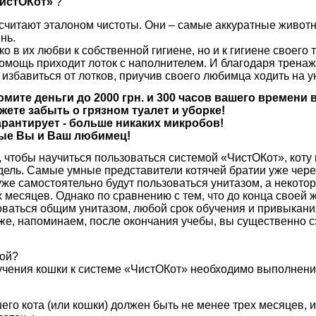
истОКот»
?
 считают эталоном чистоты. Они – самые аккуратные живот
нь.
о в их любви к собственной гигиене, но и к гигиене своего 
омощь приходит лоток с наполнителем. И благодаря тренаж
избавиться от лотков, приучив своего любимца ходить на у
мите деньги до 2000 грн. и 300 часов вашего времени в
жете забыть о грязном туалет и уборке!
рантирует - больше никаких микробов!
вые Вы и Ваш любимец!
, чтобы научиться пользоваться системой «ЧистОКот», коту
едель. Самые умные представители котячей братии уже чер
уже самостоятельно будут пользоваться унитазом, а некот
ех месяцев. Однако по сравнению с тем, что до конца своей
оваться общим унитазом, любой срок обучения и привыкан
же, напоминаем, после окончания учебы, вы существенно с
мой?
учения кошки к системе «ЧистОКот» необходимо выполнени
его кота (или кошки) должен быть не менее трех месяцев, и