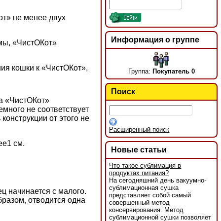
от» не менее двух
Информация о группе
мы, «ЧистОКот»
ния кошки к «ЧистОКот»,
Группа:
Покупатель 0
Поиск
а «ЧистОКот»
много не соответствует
конструкции от этого не
Расширенный поиск
ее1 см.
Новые статьи
Что такое сублимация в
продуктах питания?
На сегодняшний день вакуумно-
сублимационная сушка
ц начинается с малого.
представляет собой самый
бразом, отводится одна
совершенный метод
консервирования. Метод
сублимационной сушки позволяет