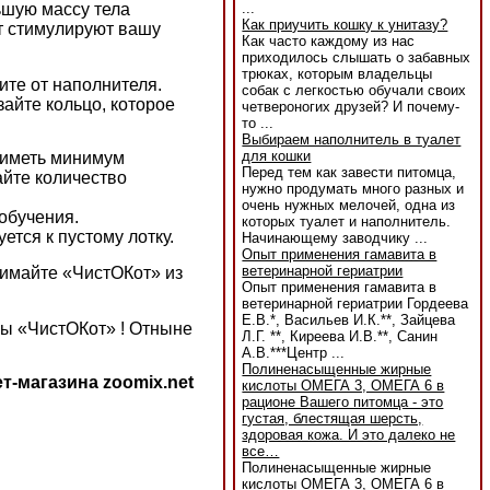
ьшую массу тела
...
Как приучить кошку к унитазу?
ет стимулируют вашу
Как часто каждому из нас
приходилось слышать о забавных
трюках, которым владельцы
ите от наполнителя.
собак с легкостью обучали своих
айте кольцо, которое
четвероногих друзей? И почему-
то ...
Выбираем наполнитель в туалет
для кошки
т иметь минимум
Перед тем как завести питомца,
айте количество
нужно продумать много разных и
очень нужных мелочей, одна из
обучения.
которых туалет и наполнитель.
тся к пустому лотку.
Начинающему заводчику ...
Опыт применения гамавита в
ветеринарной гериатрии
нимайте «ЧистОКот» из
Опыт применения гамавита в
ветеринарной гериатрии Гордеева
Е.В.*, Васильев И.К.**, Зайцева
ы «ЧистОКот» ! Отныне
Л.Г. **, Киреева И.В.**, Санин
А.В.***Центр ...
Полиненасыщенные жирные
т-магазина zoomix.net
кислоты ОМЕГА 3, ОМЕГА 6 в
рационе Вашего питомца - это
густая, блестящая шерсть,
здоровая кожа. И это далеко не
все…
Полиненасыщенные жирные
кислоты ОМЕГА 3, ОМЕГА 6 в