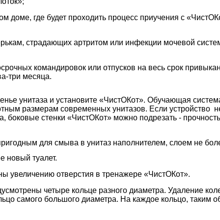
лоток»;
ом доме, где будет проходить процесс приучения с «ЧистОК
верькам, страдающих артритом или инфекции мочевой систе
осрочных командировок или отпусков на весь срок привыка
ва-три месяца.
енье унитаза и установите «ЧистОКот». Обучающая систем
ртным размерам современных унитазов. Если устройство не
, боковые стенки «ЧистОКот» можно подрезать - прочность 
ригодным для смыва в унитаз наполнителем, слоем не бол
е новый туалет.
ы увеличению отверстия в тренажере «ЧистОКот».
дусмотрены четыре кольце разного диаметра. Удаление коле
ьцо самого большого диаметра. На каждое кольцо, таким о