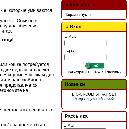
»
Корзина
ные, которые умываются
Корзина пуста.
туалета. Обычно в
еру для обучения
» Вход
нитаз.
E-Mail:
 году!
Пароль:
 или кошке потребуется
ез две недели овладеют
Регистрация
|
Забыли пароль?
орым упрямым кошкам для
 жизни ваш любимец
Новинки
ия представляется
экономите на
BIO-GROOM SPRAY SET
Моделирующий спрей
я нескольких несложных
Рассылка
 он / она должен быть
E-Mail