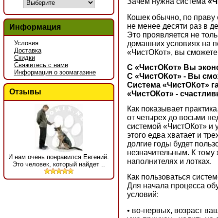
Зачем нужна система
«Ч
Кошек обычно, по праву
не менее десяти раз в де
Информация
Это проявляется не тольк
домашних условиях на п
Условия
Доставка
«ЧистОКот», вы сможете 
Скидки
Свяжитесь с нами
С «ЧистОКот» Вы эконо
Информация о зоомагазине
С «ЧистОКот» - Вы смо
Система «ЧистОКот» га
Отзывы
«ЧистОКот» - счастли
Как показывает практика
от четырех до восьми н
системой «ЧистОКот» и 
этого едва хватает и тр
долгие годы будет польз
незначительным. К тому 
И нам очень понравился Евгений.
наполнителях и лотках.
Это человек, который найдет ..
Как пользоваться систе
Для начала процесса об
условий:
• во-первых, возраст ваш