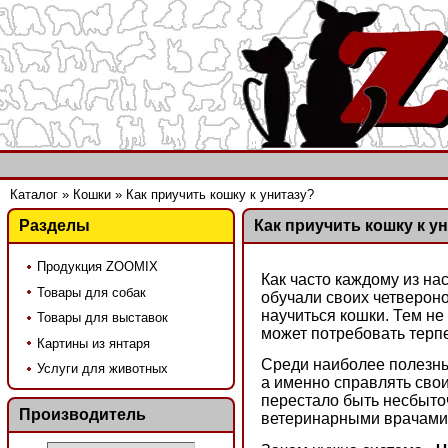
Каталог
»
Кошки
»
Как приучить кошку к унитазу?
Разделы
Как приучить кошку к у
Продукция ZOOMIX
Как часто каждому из на
Товары для собак
обучали своих четвероно
научиться кошки. Тем не
Товары для выставок
может потребовать терпе
Картины из янтаря
Среди наиболее полезны
Услуги для животных
а именно справлять свои
перестало быть несбыточ
Производитель
ветеринарными врачами 