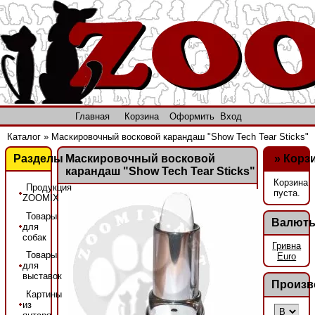
Главная
Корзина
Оформить
Вход
Каталог
»
Маскировочный восковой карандаш "Show Tech Tear Sticks"
Разделы
Маскировочный восковой
»
Корз
карандаш "Show Tech Tear Sticks"
Корзина
Продукция
пуста.
ZOOMIX
Товары
Валют
для
собак
Гривна
Товары
Euro
для
выставок
Произв
Картины
из