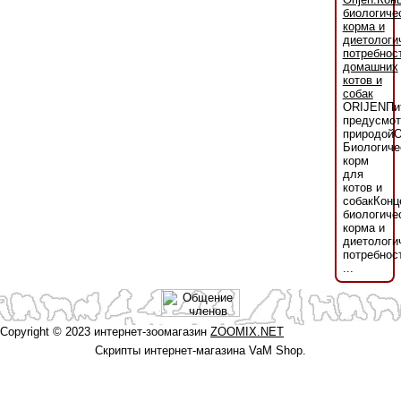
биологиче
корма и
диетологи
потребнос
домашних
котов и
собак
ORIJENПи
предусмот
природой
Биологиче
корм
для
котов и
собакКонц
биологиче
корма и
диетологи
потребнос
...
Copyright © 2023 интернет-зоомагазин
ZOOMIX.NET
Скрипты интернет-магазина VaM Shop.