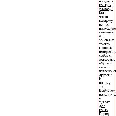
приучить
кошку к
унитазу?
Как
часто
каждому
из нас
приходило
слышать
о
забавных
трюках,
которым
владельц
собак с
легкостью
обучали
своих
четвероно
друзей?
И
почему-
то ...
Выбираем
наполните
в
туалет
для
кошки
Перед