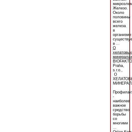
микроэлем
Железо.
Около
половины
всего
железа
в
организме
существуе
в ...
О
хелатовых
минерала
BIOFAKT
Praha,
s.r.o.,
О
ХЕЛАТОВ
МИНЕРАЛ
Профилак
-
наиболее
важное
средство
борьбы
со
многими
...
Orijen.Кон