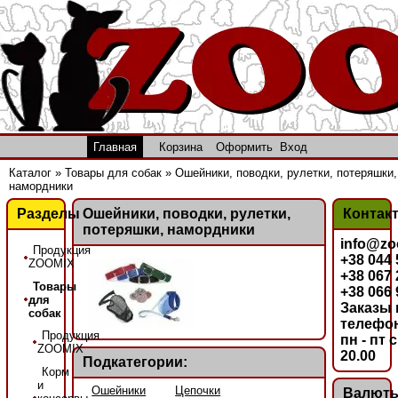
Главная
Корзина
Оформить
Вход
Каталог
»
Товары для собак
»
Ошейники, поводки, рулетки, потеряшки,
намордники
Разделы
Ошейники, поводки, рулетки,
Контак
потеряшки, намордники
info@zo
Продукция
+38 044
ZOOMIX
+38 067
Товары
+38 066
для
Заказы 
собак
телефон
Продукция
пн - пт с
ZOOMIX
20.00
Подкатегории:
Корм
и
Ошейники
Цепочки
Валют