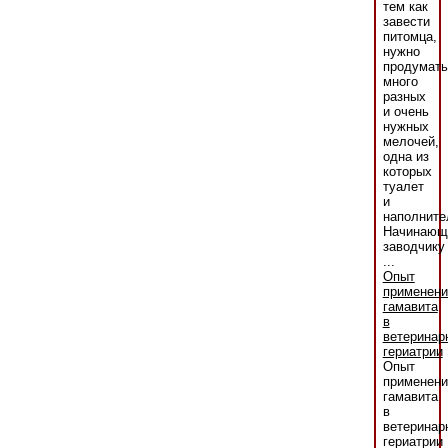
тем как
завести
питомца,
нужно
продумать
много
разных
и очень
нужных
мелочей,
одна из
которых
туалет
и
наполните
Начинающ
заводчику
...
Опыт
применени
гамавита
в
ветеринар
гериатрии
Опыт
применени
гамавита
в
ветеринар
гериатрии