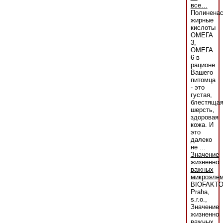
все…
Полинена
жирные
кислоты
ОМЕГА
3,
ОМЕГА
6 в
рационе
Вашего
питомца
- это
густая,
блестяща
шерсть,
здоровая
кожа. И
это
далеко
не ...
Значение
жизненно
важных
микроэлем
BIOFAKT
Praha,
s.r.o.,
Значение
жизненно
важных