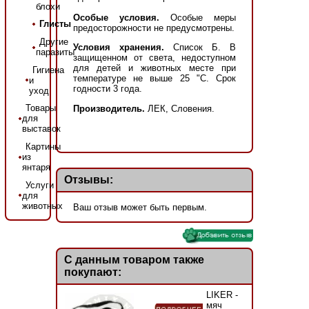
блохи
Особые условия.
Особые меры
Глисты
предосторожности не предусмотрены.
Другие
Условия хранения.
Список Б. В
паразиты
защищенном от света, недоступном
для детей и животных месте при
Гигиена
температуре не выше 25 "С. Срок
и
годности 3 года.
уход
Товары
Производитель.
ЛЕК, Словения.
для
выставок
Картины
из
янтаря
Отзывы:
Услуги
для
животных
Ваш отзыв может быть первым.
С данным товаром также
покупают:
LIKER -
мяч