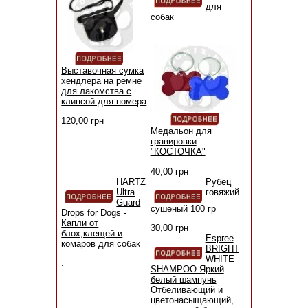
для
собак
.
Выставочная сумка
хендлера на ремне
для лакомства с
клипсой для номера
120,00 грн
Медальон для
гравировки
"КОСТОЧКА"
40,00 грн
HARTZ
Рубец
Ultra
говяжий
Guard
сушеный 100 гр
Drops for Dogs -
Капли от
30,00 грн
блох,клещей и
Espree
комаров для собак
BRIGHT
WHITE
.
SHAMPOO Яркий
белый шампунь
Отбеливающий и
цветонасыщающий,