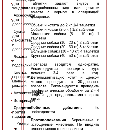
Таблетки задают внутрь в
для
раздробленном виде или целиком
хендлинга
вместе с кормом в следующей
Аксессуары
дозировке:
для
дрессировки
Собаки и котята до 2 кг 1/4 таблетки
Собаки и кошки (2-5 кг) 1/2 таблетки
Сумки
Маленькие собаки (5 - 10 кг) 1
для
таблетка
лакомства
Средние собаки (10 - 20 кг) 2 таблетки
и
Средние собаки (20 - 30 кг) 3 таблетки
дрессировки
Большие собаки (30 - 40 кг) 4 таблетки
Крупные собаки (40 - 50 кг) 5 таблеток
Лежаки
и
Препарат вводится однократно.
подстилки
Рекомендуется проводить курс
Клетки,
лечения 3-4 раза в год.
переноски,
Дегельминтизацию котят и щенком
манежи,
можно проводить с 30-дневного
рюкзаки
возраста. Рекомендуется проводить
профилактические обработки за 2 - 4
Автоаксессуары
недели до предполагаемого срока
вязки.
Ветеринария
Побочные действия.
Не
Средства
наблюдаются.
против
паразитов
Противопоказания.
Беременные и
Клещи
истощенные животные. Не вводить
и
одновременно с пиперазином.