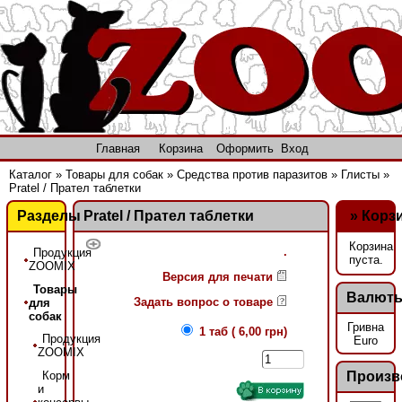
Главная
Корзина
Оформить
Вход
Каталог
»
Товары для собак
»
Средства против паразитов
»
Глисты
»
Pratel / Прател таблетки
Разделы
Pratel / Прател таблетки
»
Корз
Корзина
.
Продукция
пуста.
ZOOMIX
Версия для печати
Товары
Валют
Задать вопрос о товаре
для
собак
Гривна
1 таб ( 6,00 грн)
Продукция
Euro
ZOOMIX
Корм
Произв
и