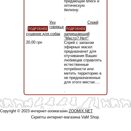
придающий блеск и
оптическую
белизну.
.
Ухо
Спрей
говяжье
сушеное для собак
запрещающий
"Место? Нет!"
20,00 грн
Спрей с запахом
эфирных масел
предназначет для
отучивания Ваших
любимцев справлять
естественные
потребности или
метить территорию в
не предназначенных
для этого местах....
.
Copyright © 2023 интернет-зоомагазин
ZOOMIX.NET
Скрипты интернет-магазина VaM Shop.