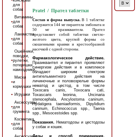
консервы
для
собак
Pratel / Прател таблетки
Витамины
Состав и форма выпуска.
В 1 таблетке
для
содержится 144 мг пирантела эмбоната и
собак
50 мг празиквантела. Прател
Лакомства
представляет собой таблетки светло-
для
желтого цвета, круглой формы со
собак
скошенными краями и крестообразной
насечкой с одной стороны.
Ошейники,
поводки,
Фармакологическое действие.
рулетки,
Празиквантел и пирантел проявляют
потеряшки,
синергизм действия и в комплексе
намордники
обладают широким спектром
антигельминтного действия на
Миски
личиночные и половозрелые формы
и
нематод и цестод, в том числе
кормушки
Toxocara canis, Toxocara cati,
Игрушки
Toxascaris leonina, Uncinaria
stenocephala, Ancylostoma caninum,
Аксессуары
Hydatigera taeniaeformis, Dipylidium
для
caninum, Echinococcus spp., Taenia
груминга
spp., Mesocestoides spp.
Косметика
Показания.
Нематодозы
и
цестодозы
для
у собак и кошек.
собак
Дозы и способ применения.
Аксессуары