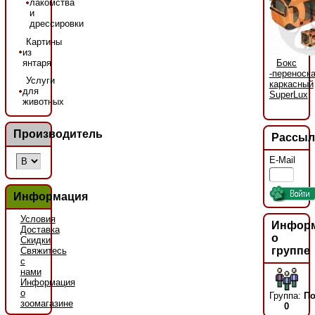
лакомства
и
дрессировки
Картины
из
янтаря
Бокс
-переноск
Услуги
каркасный
для
SuperLux
животных
Производитель
Рассыл
E-Mail
Информация
Условия
Инфор
Доставка
о
Скидки
группе
Свяжитесь
с
нами
Информация
о
Группа:
По
зоомагазине
0