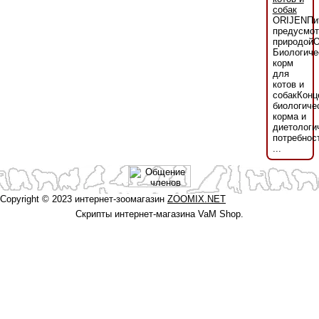
собак
ORIJENПи
предусмот
природой
Биологиче
корм
для
котов и
собакКонц
биологиче
корма и
диетологи
потребнос
...
Copyright © 2023 интернет-зоомагазин
ZOOMIX.NET
Скрипты интернет-магазина VaM Shop.