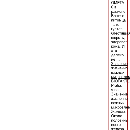
ОМЕГА
6 в
рационе
Вашего
питомца
- это
густая,
блестяща
шерсть,
здоровая
кожа. И
это
далеко
не ...
Значение
жизненно
важных
микроэлем
BIOFAKT
Praha,
s.r.o.,
Значение
жизненно
важных
микроэлем
Железо.
Около
половины
всего
железа