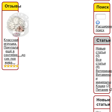
Отзывы
Поиск
Расширен
поиск
Классная
Статьи
игрушка.
Покупала
Новые
ещё в
статьи
сентябре....до
(0)
сих пор
Все
жива ..
статьи
(8)
Ветеринар
Витамины
и
минералы
Кошки
(2)
Питание
(2
Новые
статьи