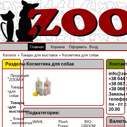
Главная
Корзина
Оформить
Вход
Каталог
»
Товары для выставок
»
Косметика для собак
Разделы
Косметика для собак
Контак
info@zo
Продукция
+38 044
ZOOMIX
+38 067
Товары
+38 066
для
Заказы 
собак
телефон
Товары
пн - пт с
для
20.00
выставок
Подкатегории:
Боксы
Валют
WAHL
Plush
BIO-
матерчатые
Puppy
GROOM