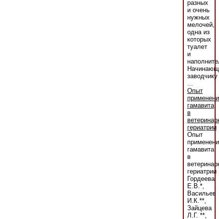
разных
и очень
нужных
мелочей,
одна из
которых
туалет
и
наполните
Начинающ
заводчику
...
Опыт
применени
гамавита
в
ветеринар
гериатрии
Опыт
применени
гамавита
в
ветеринар
гериатрии
Гордеева
Е.В.*,
Васильев
И.К.**,
Зайцева
Л.Г. **,