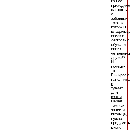
из нас
приходило
слышать
о
забавных
трюках,
которым
владельц
собак с
легкостью
обучали
своих
четвероно
друзей?
И
почему-
то ...
Выбираем
наполните
в
туалет
для
кошки
Перед
тем как
завести
питомца,
нужно
продумать
много