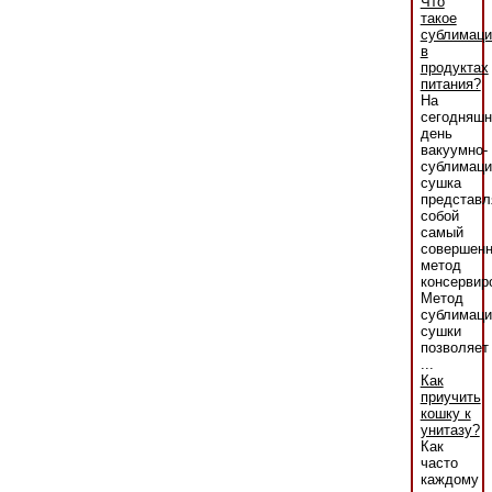
Что
такое
сублимаци
в
продуктах
питания?
На
сегодняшн
день
вакуумно-
сублимаци
сушка
представл
собой
самый
совершен
метод
консервир
Метод
сублимаци
сушки
позволяет
...
Как
приучить
кошку к
унитазу?
Как
часто
каждому