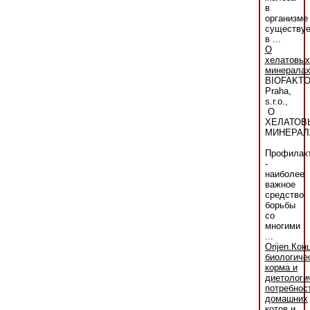
в
организме
существуе
в ...
О
хелатовых
минерала
BIOFAKT
Praha,
s.r.o.,
О
ХЕЛАТОВ
МИНЕРАЛ
Профилак
-
наиболее
важное
средство
борьбы
со
многими
...
Orijen.Кон
биологиче
корма и
диетологи
потребнос
домашних
котов и