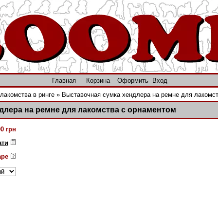
Главная
Корзина
Оформить
Вход
лакомства в ринге
»
Выставочная сумка хендлера на ремне для лакомс
длера на ремне для лакомства с орнаментом
00 грн
ати
аре