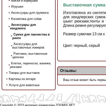
Миски и кормушки
Выставочная сумка 
Игрушки
Изготовлена из синтет
Аксессуары для груминга
для хендлерских сумок
Косметика для собак
шьют рюкзаки,тенты и
Аксессуары для
Длина ремня регулирует
хендлинга
Размер сумочки 13 см х
Сумки для лакомства в
ринге
Аксессуары для
Цвет: черный, серый
выставочных номеров
Ринговки, выставочные
цепочки
Клетки, переноски, манежи,
рюкзаки
Отзывы:
Товары для выставок
Картины из янтаря
Ваш отзыв может быть первы
Услуги для животных
Copyright © 2023 интернет-зоомагазин
ZOOMIX.NET