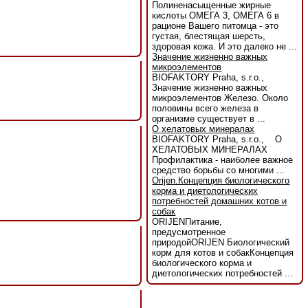
Полиненасыщенные жирные
кислоты ОМЕГА 3, ОМЕГА 6 в
рационе Вашего питомца - это
густая, блестящая шерсть,
здоровая кожа. И это далеко не ...
Значение жизненно важных
микроэлементов
BIOFAKTORY Praha, s.r.o.,
Значение жизненно важных
микроэлементов Железо. Около
половины всего железа в
организме существует в ...
О хелатовых минералах
BIOFAKTORY Praha, s.r.o., О
ХЕЛАТОВЫХ МИНЕРАЛАХ
Профилактика - наиболее важное
средство борьбы со многими ...
Orijen.Концепция биологического
корма и диетологических
потребностей домашних котов и
собак
ORIJENПитание,
предусмотренное
природойORIJEN Биологический
корм для котов и собакКонцепция
биологического корма и
диетологических потребностей ...