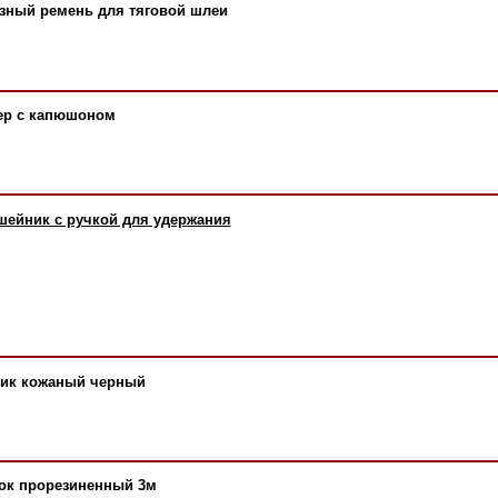
азный ремень для тяговой шлеи
вер с капюшоном
шейник с ручкой для удержания
ник кожаный черный
док прорезиненный 3м