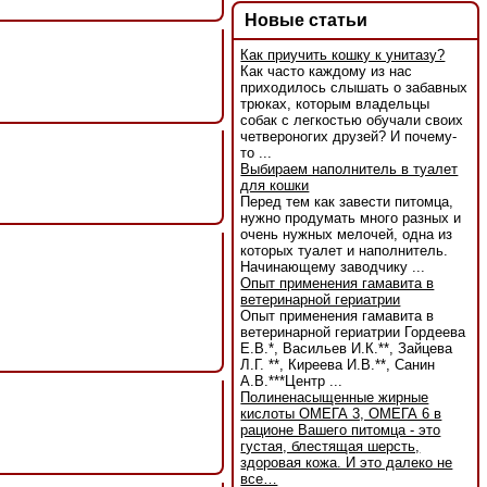
Новые статьи
Как приучить кошку к унитазу?
Как часто каждому из нас
приходилось слышать о забавных
трюках, которым владельцы
собак с легкостью обучали своих
четвероногих друзей? И почему-
то ...
Выбираем наполнитель в туалет
для кошки
Перед тем как завести питомца,
нужно продумать много разных и
очень нужных мелочей, одна из
которых туалет и наполнитель.
Начинающему заводчику ...
Опыт применения гамавита в
ветеринарной гериатрии
Опыт применения гамавита в
ветеринарной гериатрии Гордеева
Е.В.*, Васильев И.К.**, Зайцева
Л.Г. **, Киреева И.В.**, Санин
А.В.***Центр ...
Полиненасыщенные жирные
кислоты ОМЕГА 3, ОМЕГА 6 в
рационе Вашего питомца - это
густая, блестящая шерсть,
здоровая кожа. И это далеко не
все…