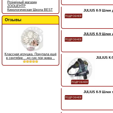
Розничный магазин
ZOOЦЕНТР
Кинологическая Школа BEST
JULIUS К-9 Шлея 
Отзывы
JULIUS К-9 Шлея 
Классная игрушка. Покупала ещё
JULIUS К-
в сентябре....до сих пор жива ..
JULIUS К-9 Шлея 