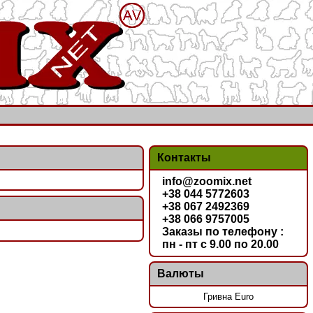
Контакты
info@zoomix.net
+38 044 5772603
+38 067 2492369
+38 066 9757005
Заказы по телефону :
пн - пт с 9.00 по 20.00
Валюты
Гривна Euro