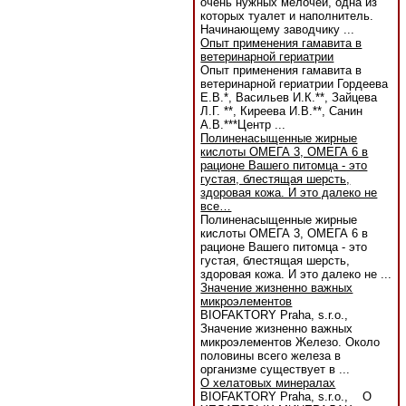
очень нужных мелочей, одна из
которых туалет и наполнитель.
Начинающему заводчику ...
Опыт применения гамавита в
ветеринарной гериатрии
Опыт применения гамавита в
ветеринарной гериатрии Гордеева
Е.В.*, Васильев И.К.**, Зайцева
Л.Г. **, Киреева И.В.**, Санин
А.В.***Центр ...
Полиненасыщенные жирные
кислоты ОМЕГА 3, ОМЕГА 6 в
рационе Вашего питомца - это
густая, блестящая шерсть,
здоровая кожа. И это далеко не
все…
Полиненасыщенные жирные
кислоты ОМЕГА 3, ОМЕГА 6 в
рационе Вашего питомца - это
густая, блестящая шерсть,
здоровая кожа. И это далеко не ...
Значение жизненно важных
микроэлементов
BIOFAKTORY Praha, s.r.o.,
Значение жизненно важных
микроэлементов Железо. Около
половины всего железа в
организме существует в ...
О хелатовых минералах
BIOFAKTORY Praha, s.r.o., О