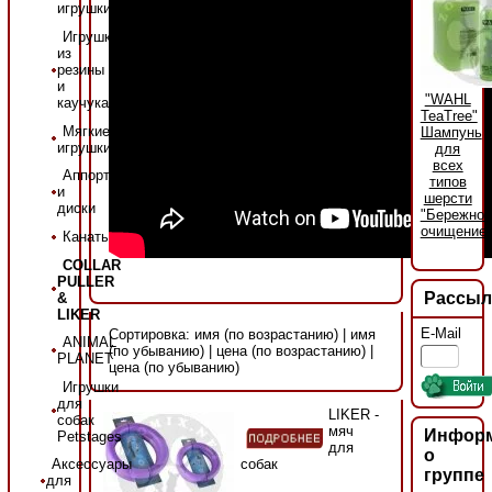
игрушки
Игрушки
из
резины
и
"WAHL
каучука
TeaTree"
Мягкие
Шампунь
игрушки
для
всех
Аппорты
типов
и
шерсти
диски
"Бережное
очищение"
Канаты
COLLAR
PULLER
Рассыл
&
LIKER
E-Mail
Сортировка: имя (по возрастанию) | имя
ANIMAL
(по убыванию) | цена (по возрастанию) |
PLANET
цена (по убыванию)
Игрушки
для
LIKER -
собак
мяч
Инфор
Petstages
для
о
Аксессуары
собак
группе
для