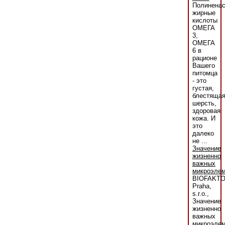
Полинена
жирные
кислоты
ОМЕГА
3,
ОМЕГА
6 в
рационе
Вашего
питомца
- это
густая,
блестяща
шерсть,
здоровая
кожа. И
это
далеко
не ...
Значение
жизненно
важных
микроэлем
BIOFAKT
Praha,
s.r.o.,
Значение
жизненно
важных
микроэлем