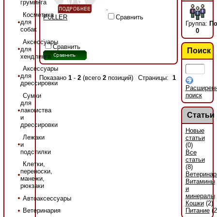
груминга
.
Косметика
Сравнить
PULLER
для
Группа:
По
собак
0
.
Аксессуары
Сравнить
для
Поиск
хендлинга
Аксессуары
для
Показано
1
-
2
(всего
2
позиций)
Страницы:
1
дрессировки
Расширен
поиск
Сумки
для
лакомства
Статьи
и
дрессировки
Новые
Лежаки
статьи
и
(0)
подстилки
Все
статьи
Клетки,
(8)
переноски,
Ветеринар
манежи,
Витамины
рюкзаки
и
минералы
Автоаксессуары
Кошки
(2)
Питание
(2
Ветеринария