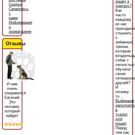
кошку к
Скидки
унитазу?
Свяжитесь
Как
с
часто
нами
каждому
Информация
из нас
о
приходило
зоомагазине
слышать
о
забавных
Отзывы
трюках,
которым
владельц
собак с
легкостью
обучали
своих
четвероно
друзей?
И нам
И
очень
почему-
понравился
то ...
Евгений.
Выбираем
Это
наполните
человек,
в
который
туалет
найдет
для
..
кошки
Перед
тем как