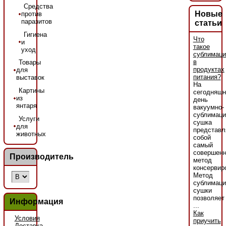
Средства
Новые
против
паразитов
статьи
Гигиена
Что
и
такое
уход
сублимаци
в
Товары
продуктах
для
питания?
выставок
На
Картины
сегодняшн
из
день
янтаря
вакуумно-
сублимаци
Услуги
сушка
для
представл
животных
собой
самый
совершен
Производитель
метод
консервир
Метод
сублимаци
сушки
позволяет
Информация
...
Как
Условия
приучить
Доставка