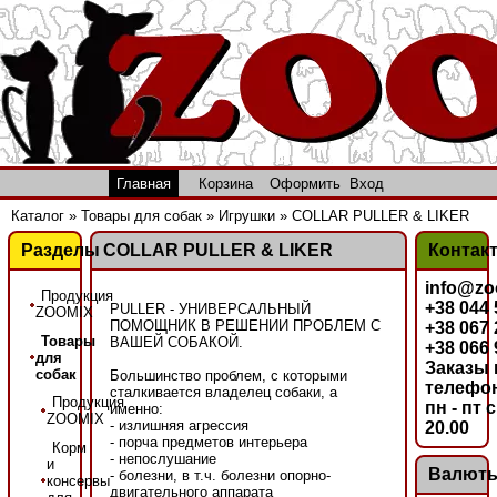
Главная
Корзина
Оформить
Вход
Каталог
»
Товары для собак
»
Игрушки
»
COLLAR PULLER & LIKER
Разделы
COLLAR PULLER & LIKER
Контак
info@zo
Продукция
+38 044
PULLER - УНИВЕРСАЛЬНЫЙ
ZOOMIX
ПОМОЩНИК В РЕШЕНИИ ПРОБЛЕМ С
+38 067
Товары
ВАШЕЙ СОБАКОЙ.
+38 066
для
Заказы 
собак
Большинство проблем, с которыми
телефон
сталкивается владелец собаки, а
Продукция
пн - пт с
именно:
ZOOMIX
- излишняя агрессия
20.00
- порча предметов интерьера
Корм
- непослушание
и
Валют
- болезни, в т.ч. болезни опорно-
консервы
двигательного аппарата