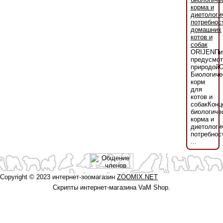
корма и
диетологи
потребнос
домашних
котов и
собак
ORIJENПи
предусмот
природой
Биологиче
корм
для
котов и
собакКонц
биологиче
корма и
диетологи
потребнос
...
Copyright © 2023 интернет-зоомагазин
ZOOMIX.NET
Скрипты интернет-магазина VaM Shop.