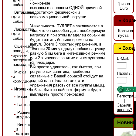
для
- ожирение
Гривна
собак
вызваны в основном ОДНОЙ причиной --
Euro
недостатком физической и
Витамины
психоэмоциональной нагрузки.
для
»
Корз
собак
Уникальность ПУЛЛЕРа заключается в
Лакомства
том, что он способен дать необходимую
Корзина
для
нагрузку и при этом владелец собаки не
пуста.
собак
будет тратить больше времени на
выгул. Всего 3 простых упражнения, в
Ошейники,
» Вход
течении 20 минут дадут собаке нагрузку
поводки,
равную 5 км бега в интенсивном режиме
рулетки,
или 2-х часовое занятие с инструктором
E-Mail:
потеряшки,
на площадке.
намордники
Вы просто удивитесь, как быстро, при
регулярных занятиях, проблемы
Миски
Пароль:
связанные с Вашей собакой отойдут на
и
задний план. Более того, эти
кормушки
упражнения разовьют все группы мышц,
Игрушки
собака быстро наберет форму и будет
выглядеть просто прекрасно!
Регистрац
Мячи
|
Гантели
Забыли
пароль?
Развивающие
игрушки
Новинк
Виниловые
и
латексные